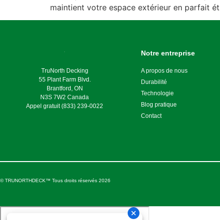
maintient votre espace extérieur en parfait ét
Notre entreprise
TruNorth Decking
A propos de nous
55 Plant Farm Blvd.
Durabilité
Brantford, ON
Technologie
N3S 7W2 Canada
Blog pratique
Appel gratuit (833) 239-0022
Contact
© TRUNORTHDECK™ Tous droits réservés 2026