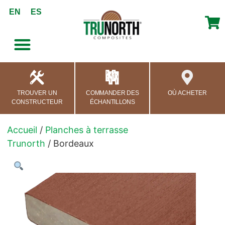
contenu
EN
ES
principal
TROUVER UN
COMMANDER DES
OÙ ACHETER
CONSTRUCTEUR
ÉCHANTILLONS
Accueil
/
Planches à terrasse
Trunorth
/ Bordeaux