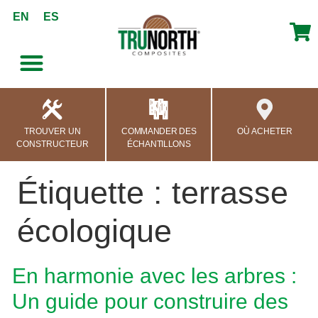
contenu
EN
ES
principal
TROUVER UN
COMMANDER DES
OÙ ACHETER
CONSTRUCTEUR
ÉCHANTILLONS
Étiquette :
terrasse
écologique
En harmonie avec les arbres :
Un guide pour construire des