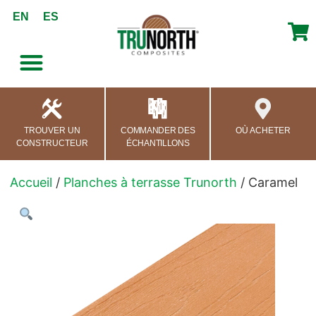
contenu
EN
ES
principal
TROUVER UN
COMMANDER DES
OÙ ACHETER
CONSTRUCTEUR
ÉCHANTILLONS
Accueil
/
Planches à terrasse Trunorth
/ Caramel